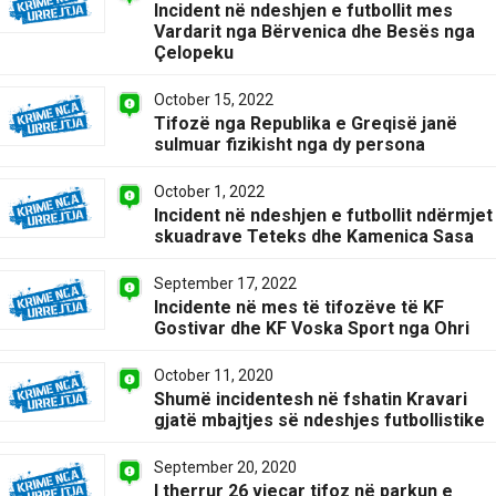
Incident në ndeshjen e futbollit mes
Vardarit nga Bërvenica dhe Besës nga
Çelopeku
October 15, 2022
Tifozë nga Republika e Greqisë janë
sulmuar fizikisht nga dy persona
October 1, 2022
Incident në ndeshjen e futbollit ndërmjet
skuadrave Teteks dhe Kamenica Sasa
September 17, 2022
Incidente në mes të tifozëve të KF
Gostivar dhe KF Voska Sport nga Ohri
October 11, 2020
Shumë incidentesh në fshatin Kravari
gjatë mbajtjes së ndeshjes futbollistike
September 20, 2020
I therrur 26 vjeçar tifoz në parkun e