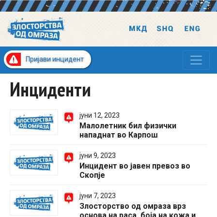
Пријави инцидент
Инциденти
јуни 12, 2023
Малолетник бил физички
нападнат во Карпош
јуни 9, 2023
Инцидент во јавен превоз во
Скопје
јуни 7, 2023
Злосторство од омраза врз
основа на раса, боја на кожа и