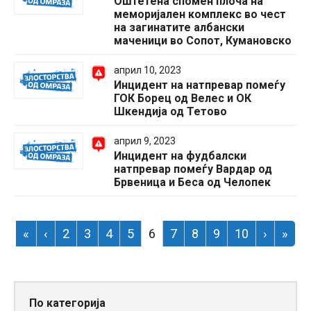
Оштетена спомен плоча на
меморијален комплекс во чест
на загинатите албански
маченици во Сопот, Кумановско
април 10, 2023
Инцидент на натпревар помеѓу
ГОК Борец од Велес и ОК
Шкендија од Тетово
април 9, 2023
Инцидент на фудбалски
натпревар помеѓу Вардар од
Брвеница и Беса од Челопек
«
‹
2
3
4
5
6
7
8
9
10
›
»
По категорија