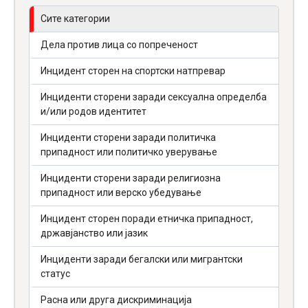
Сите категории
Дела против лица со попреченост
Инцидент сторен на спортски натпревар
Инциденти сторени заради сексуална определба
и/или родов идентитет
Инциденти сторени заради политичка
припадност или политичко уверување
Инциденти сторени заради религиозна
припадност или верско убедување
Инцидент сторен поради етничка припадност,
државјанство или јазик
Инциденти заради бегалски или мигрантски
статус
Расна или друга дискриминација