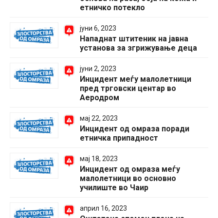
етничко потекло
јуни 6, 2023
Нападнат штитеник на јавна
установа за згрижување деца
јуни 2, 2023
Инцидент меѓу малолетници
пред трговски центар во
Аеродром
мај 22, 2023
Инцидент од омраза поради
етничка припадност
мај 18, 2023
Инцидент од омраза меѓу
малолетници во основно
училиште во Чаир
април 16, 2023