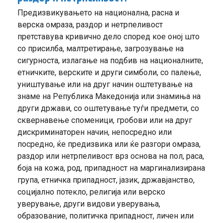
Предизвикувањето на национална, расна и
верска омраза, раздор и нетрпеливост
претставува кривично дело според кое оној што
со присилба, малтретирање, загрозување на
сигурноста, излагање на подбив на националните,
етничките, верските и други симболи, со палење,
уништување или на друг начин оштетување на
знаме на Република Македонија или знамиња на
други држави, со оштетување туѓи предмети, со
сквернавење споменици, гробови или на друг
дискриминаторен начин, непосредно или
посредно, ќе предизвика или ќе разгори омраза,
раздор или нетрпеливост врз основа на пол, раса,
боја на кожа, род, припадност на маргинализирана
група, етничка припадност, јазик, државјанство,
социјално потекло, религија или верско
уверување, други видови уверувања,
образование, политичка припадност, личен или