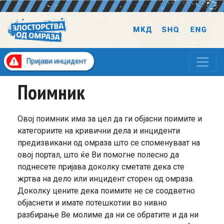
Пријави инцидент
Поимник
Овој поимник има за цел да ги објасни поимите и
категориите на кривични дела и инциденти
предизвикани од омраза што се споменуваат на
овој портал, што ќе Ви помогне полесно да
поднесете пријава доколку сметате дека сте
жртва на дело или инцидент сторен од омраза.
Доколку цените дека поимите не се соодветно
објаснети и имате потешкотии во нивно
разбирање Ве молиме да ни се обратите и да ни