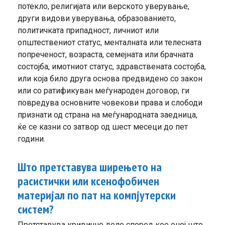
потекло, религијата или верското уверување,
други видови уверувања, образованието,
политичката припадност, личниот или
општествениот статус, менталната или телесната
попреченост, возраста, семејната или брачната
состојба, имотниот статус, здравствената состојба,
или која било друга основа предвидено со закон
или со ратификуван меѓународен договор, ги
повредува основните човекови права и слободи
признати од страна на меѓународната заедница,
ќе се казни со затвор од шест месеци до пет
години.
Што претставува ширењето на
расистички или ксенофобичен
материјал по пат на компјутерски
систем?
Претставува кривично дело според кое оној што