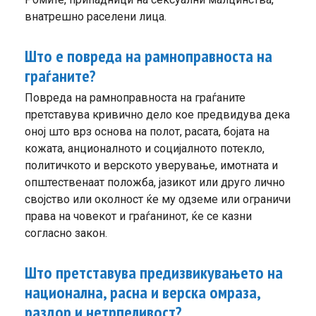
внатрешно раселени лица.
Што е повреда на рамноправноста на
граѓаните?
Повреда на рамноправноста на граѓаните
претставува кривично дело кое предвидува дека
оној што врз основа на полот, расата, бојата на
кожата, анционалното и социјалното потекло,
политичкото и верското уверување, имотната и
општественаат положба, јазикот или друго лично
својство или околност ќе му одземе или ограничи
права на човекот и граѓанинот, ќе се казни
согласно закон.
Што претставува предизвикувањето на
национална, расна и верска омраза,
раздор и нетрпеливост?