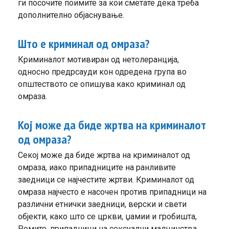
ги посочите поимите за кои сметате дека треба
дополнително објаснување.
Што е криминал од омраза?
Криминалот мотивиран од нетолеранција,
односно предрсауди кон одредена група во
општеството се опишува како криминал од
омраза.
Кој може да биде жртва на криминалот
од омраза?
Секој може да биде жртва на криминалот од
омраза, иако припадниците на ранливите
заедници се најчестите жртви. Криминалот од
омраза најчесто е насочен против припадници на
различни етнички заедници, верски и свети
објекти, како што се цркви, џамии и гробишта,
Ромите, припадници на сексуални малцинства,