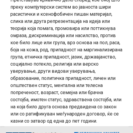
преку компјутерски систем во јавноста шири
расистички и ксенофобичен пишан материјал,
слика или друга репрезентација на идеја или
теорија која помага, промовира или поттикнува
омраза, дискриминација или насилство, против
кое било лице или група, врз основа на пол, раса,
боја на кожа, род, припадност на маргинализирана
група, етничка припадност, јазик, државјанство,
социјално потекло, религија или верско
уверување, други видови уверувања,
образование, политичка припадност, личен или
општествен статус, ментална или телесна
попреченост, возраст, семејна или брачна
состојба, имотен статус, здравствена состојба, или
на која било друга основа предвидена со закон
или со ратификуван меѓународен договор, ќе се
казни со затвор од една до пет години.