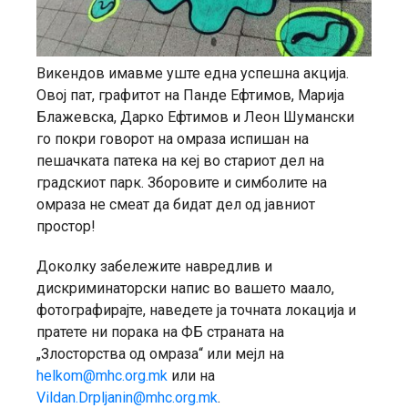
Викендов имавме уште една успешна акција.
Овој пат, графитот на Панде Ефтимов, Марија
Блажевска, Дарко Ефтимов и Леон Шумански
го покри говорот на омраза испишан на
пешачката патека на кеј во стариот дел на
градскиот парк. Зборовите и симболите на
омраза не смеат да бидат дел од јавниот
простор!
Доколку забележите навредлив и
дискриминаторски напис во вашето маало,
фотографирајте, наведете ja точната локација и
пратете ни порака на ФБ страната на
„Злосторства од омраза“ или мејл на
helkom@mhc.org.mk
или на
Vildan.Drpljanin@mhc.org.mk
.