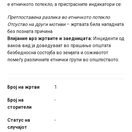
е етничкото потекло, а пристрасните индикатори се:
Претпоставена разлика во етничкото потекло
Отсуство на други мотиви
– жртвата била нападната
без позната причина
Влијание врз жртвите и заедницата:
Инциденти од
ваков вид ја доведуваат во прашање општата
безбедносна состојба во земјата и соживотот
помеѓу различните етнички групи во општеството.
Број на жртви
1
Број на
-
сторители
Статус на
-
случајот