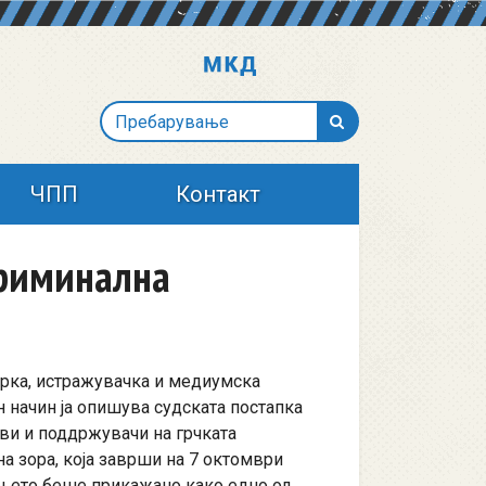
Пребарување
ЧПП
Контакт
криминална
арка, истражувачка и медиумска
 начин ја опишува судската постапка
ови и поддржувачи на грчката
на зора, која заврши на 7 октомври
ењето беше прикажано како едно од