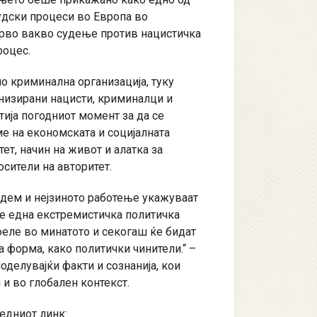
удски процеси во Европа во
 прво вакво судење против нацистичка
роцес.
но криминална организација, туку
анизирани нацисти, криминалци и
тија погодниот момент за да се
е на економската и социјалната
тет, начин на живот и алатка за
осители на авторитет.
одем и нејзиното работење укажуваат
те една екстремистичка политичка
оеле во минатото и секогаш ќе бидат
а форма, како политички чинители.“ –
оделувајќи факти и сознанија, кои
и во глобален контекст.
едниот линк: