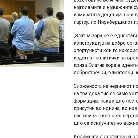
најголемите и најважните с
изминатата деценија, но и
партија по Нирнбершкиот п
„Златна зора не е едностав
конструкција на добро орг
опортунисти кои го искорис
издигнат политички за врем
криза. Златна зора е иденти
добростоечки, влијателни н
Сложеноста на нејзиниот п
на тоа дека тие се само уш
формација, какви што пост
присутни во иднина, во нов
нагласува Лихтенвалнер, сп
што се исклучително важни 
Колумната е достапна на сл