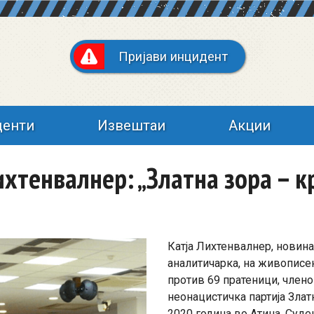
Пријави инцидент
денти
Извештаи
Акции
ихтенвалнер: „Златна зора – 
Катја Лихтенвалнер, новин
аналитичарка, на живописен
против 69 пратеници, член
неонацистичка партија Злат
2020 година во Атина. Суд