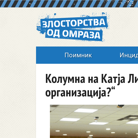
Поимник
Инци
Колумна на Катја Л
организација?“