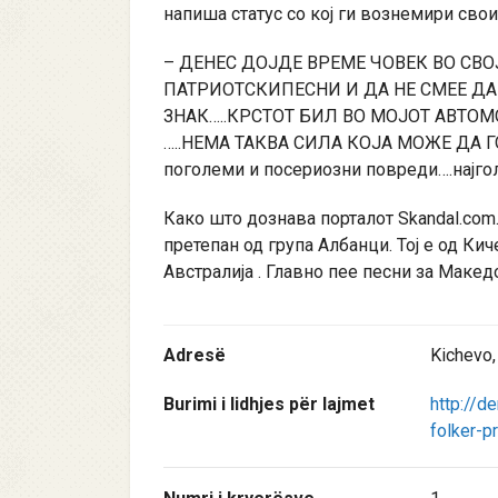
напиша статус со кој ги вознемири свои
– ДЕНЕС ДОЈДЕ ВРЕМЕ ЧОВЕК ВО СВО
ПАТРИОТСКИПЕСНИ И ДА НЕ СМЕЕ ДА
ЗНАК…..КРСТОТ БИЛ ВО МОЈОТ АВТОМ
…..НЕМА ТАКВА СИЛА КОЈА МОЖЕ ДА Г
поголеми и посериозни повреди….најгол
Како што дознава порталот Skandal.com.
претепан од група Албанци. Тој е од Ки
Австралија . Главно пее песни за Македо
Adresë
Kichevo
Burimi i lidhjes për lajmet
http://
folker-p