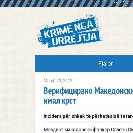
Fjalor
March 23, 2013
Верифицирано Македонски
имал крст
Incident për shkak të përkatësisë fetar
Младиот македонски фолкер Спасен Сил