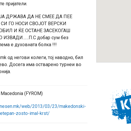
те пријатели.
ЈА ДРЖАВА ДА НЕ СМЕЕ ДА ПЕЕ
 СИ ГО НОСИ СВОЈОТ ВЕРСКИ
ОБИЛ И ЌЕ ОСТАНЕ ЗАСЕКОГАШ
О ИЗВАДИ……П.С добар сум без
ема е духовната болка !!!
mk од негови колеги, тој наводно, бил
чево. Досега има остварено турнеи во
нија.
, Macedonia (FYROM)
denesen.mk/web/2013/03/23/makedonski-
retepan-zosto-imal-krst/