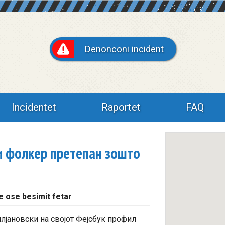
Denonconi incident
Incidentet
Raportet
FAQ
 фолкер претепан зошто
e ose besimit fetar
јановски на својот Фејсбук профил