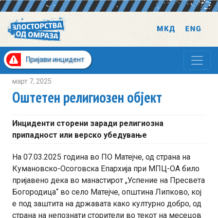
Пријави инцидент
март 7, 2025
Оштетен религиозен објект
Инциденти сторени заради религиозна
припадност или верско убедување
На 07.03.2025 година во ПО Матејче, од страна на
Кумановско-Осоговска Епархија при МПЦ-ОА било
пријавено дека во манастирот „Успение на Пресвета
Богородица“ во село Матејче, општина Липково, кој
е под заштита на државата како културно добро, од
страна на непознати сторители во текот на месецов