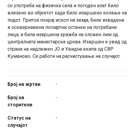
со употреба на физичка сила и погоден алат било
влезено во објектот каде било извршено копање на
подот. Притоа покрај ископ на земја, биле извадени
и осквернавени посмртни останки на погребани
лица, и била извршена кражба на оловен лим од
централната манастирска црква. Извршен е увид од
страна на надлежен ЈО и Увидна екипа од СВР
Куманово. Се работи на расчистување на случајот.
Број на жртви
-
Број на
-
сторители
Статус на
-
случајот